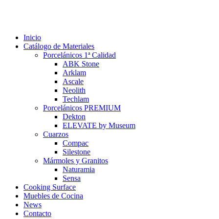
Inicio
Catálogo de Materiales
Porcelánicos 1ª Calidad
ABK Stone
Arklam
Ascale
Neolith
Techlam
Porcelánicos PREMIUM
Dekton
ELEVATE by Museum
Cuarzos
Compac
Silestone
Mármoles y Granitos
Naturamia
Sensa
Cooking Surface
Muebles de Cocina
News
Contacto