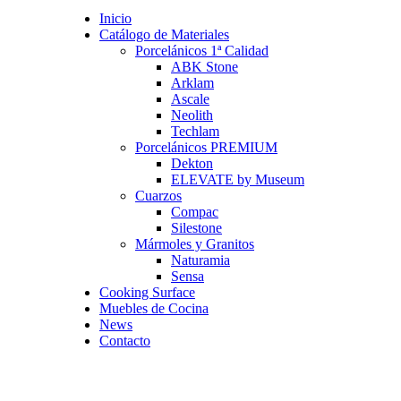
Inicio
Catálogo de Materiales
Porcelánicos 1ª Calidad
ABK Stone
Arklam
Ascale
Neolith
Techlam
Porcelánicos PREMIUM
Dekton
ELEVATE by Museum
Cuarzos
Compac
Silestone
Mármoles y Granitos
Naturamia
Sensa
Cooking Surface
Muebles de Cocina
News
Contacto