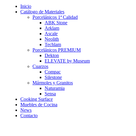
Inicio
Catálogo de Materiales
Porcelánicos 1ª Calidad
ABK Stone
Arklam
Ascale
Neolith
Techlam
Porcelánicos PREMIUM
Dekton
ELEVATE by Museum
Cuarzos
Compac
Silestone
Mármoles y Granitos
Naturamia
Sensa
Cooking Surface
Muebles de Cocina
News
Contacto