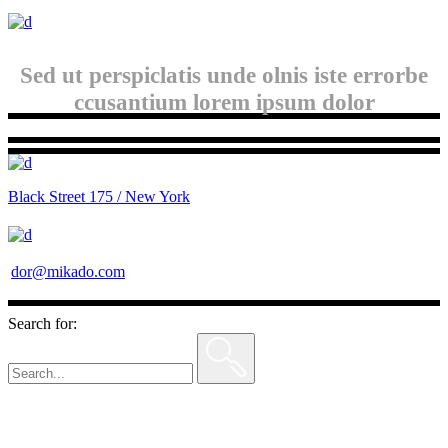
Sed ut perspiclatis unde olnis iste errorbe
ccusantium lorem ipsum dolor
Black Street 175 / New York
dor@mikado.com
Search for: