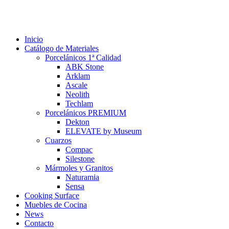
Inicio
Catálogo de Materiales
Porcelánicos 1ª Calidad
ABK Stone
Arklam
Ascale
Neolith
Techlam
Porcelánicos PREMIUM
Dekton
ELEVATE by Museum
Cuarzos
Compac
Silestone
Mármoles y Granitos
Naturamia
Sensa
Cooking Surface
Muebles de Cocina
News
Contacto