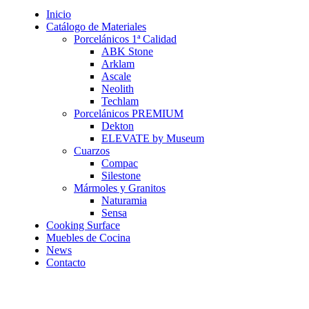
Inicio
Catálogo de Materiales
Porcelánicos 1ª Calidad
ABK Stone
Arklam
Ascale
Neolith
Techlam
Porcelánicos PREMIUM
Dekton
ELEVATE by Museum
Cuarzos
Compac
Silestone
Mármoles y Granitos
Naturamia
Sensa
Cooking Surface
Muebles de Cocina
News
Contacto