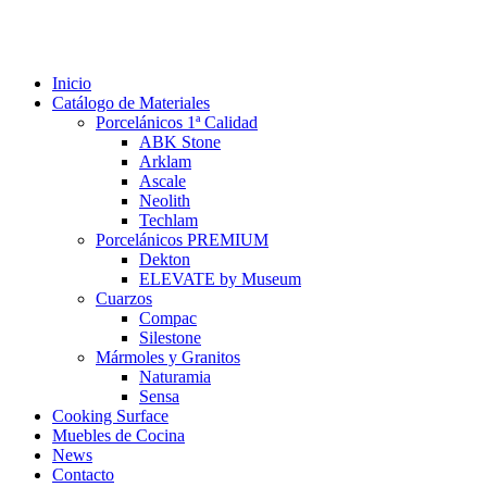
Inicio
Catálogo de Materiales
Porcelánicos 1ª Calidad
ABK Stone
Arklam
Ascale
Neolith
Techlam
Porcelánicos PREMIUM
Dekton
ELEVATE by Museum
Cuarzos
Compac
Silestone
Mármoles y Granitos
Naturamia
Sensa
Cooking Surface
Muebles de Cocina
News
Contacto