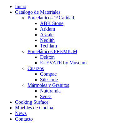
Inicio
Catálogo de Materiales
Porcelánicos 1ª Calidad
ABK Stone
Arklam
Ascale
Neolith
Techlam
Porcelánicos PREMIUM
Dekton
ELEVATE by Museum
Cuarzos
Compac
Silestone
Mármoles y Granitos
Naturamia
Sensa
Cooking Surface
Muebles de Cocina
News
Contacto