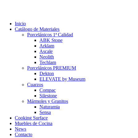
Inicio
Catálogo de Materiales
Porcelánicos 1ª Calidad
ABK Stone
Arklam
Ascale
Neolith
Techlam
Porcelánicos PREMIUM
Dekton
ELEVATE by Museum
Cuarzos
Compac
Silestone
Mármoles y Granitos
Naturamia
Sensa
Cooking Surface
Muebles de Cocina
News
Contacto