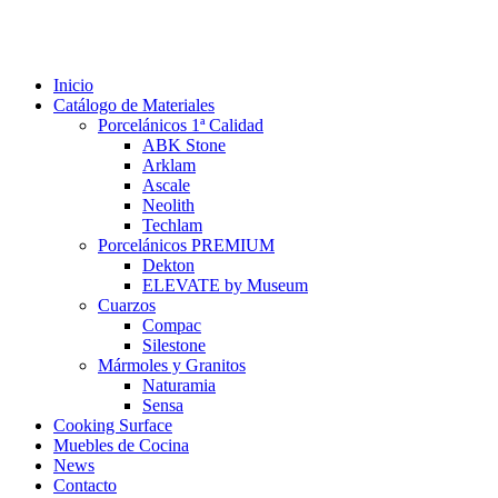
Inicio
Catálogo de Materiales
Porcelánicos 1ª Calidad
ABK Stone
Arklam
Ascale
Neolith
Techlam
Porcelánicos PREMIUM
Dekton
ELEVATE by Museum
Cuarzos
Compac
Silestone
Mármoles y Granitos
Naturamia
Sensa
Cooking Surface
Muebles de Cocina
News
Contacto