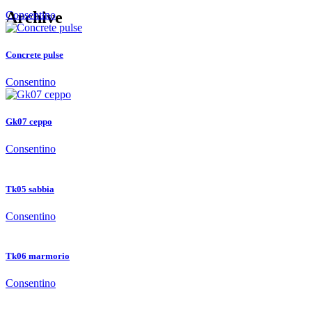
Archive
Consentino
Concrete pulse
Consentino
Gk07 ceppo
Consentino
Tk05 sabbia
Consentino
Tk06 marmorio
Consentino