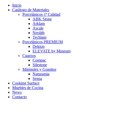
Inicio
Catálogo de Materiales
Porcelánicos 1ª Calidad
ABK Stone
Arklam
Ascale
Neolith
Techlam
Porcelánicos PREMIUM
Dekton
ELEVATE by Museum
Cuarzos
Compac
Silestone
Mármoles y Granitos
Naturamia
Sensa
Cooking Surface
Muebles de Cocina
News
Contacto