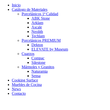
Inicio
Catálogo de Materiales
Porcelánicos 1ª Calidad
ABK Stone
Arklam
Ascale
Neolith
Techlam
Porcelánicos PREMIUM
Dekton
ELEVATE by Museum
Cuarzos
Compac
Silestone
Mármoles y Granitos
Naturamia
Sensa
Cooking Surface
Muebles de Cocina
News
Contacto