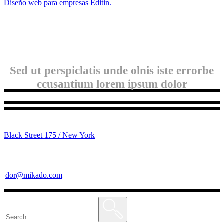
Diseño web para empresas Editin.
Sed ut perspiclatis unde olnis iste errorbe
ccusantium lorem ipsum dolor
Black Street 175 / New York
dor@mikado.com
Search
for: