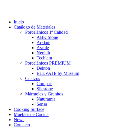
Inicio
Catálogo de Materiales
Porcelánicos 1ª Calidad
ABK Stone
Arklam
Ascale
Neolith
Techlam
Porcelánicos PREMIUM
Dekton
ELEVATE by Museum
Cuarzos
Compac
Silestone
Mármoles y Granitos
Naturamia
Sensa
Cooking Surface
Muebles de Cocina
News
Contacto