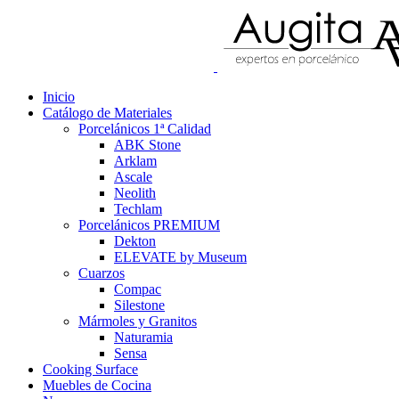
Inicio
Catálogo de Materiales
Porcelánicos 1ª Calidad
ABK Stone
Arklam
Ascale
Neolith
Techlam
Porcelánicos PREMIUM
Dekton
ELEVATE by Museum
Cuarzos
Compac
Silestone
Mármoles y Granitos
Naturamia
Sensa
Cooking Surface
Muebles de Cocina