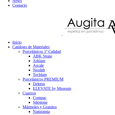
News
Contacto
Inicio
Catálogo de Materiales
Porcelánicos 1ª Calidad
ABK Stone
Arklam
Ascale
Neolith
Techlam
Porcelánicos PREMIUM
Dekton
ELEVATE by Museum
Cuarzos
Compac
Silestone
Mármoles y Granitos
Naturamia