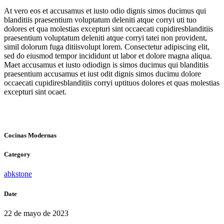
At vero eos et accusamus et iusto odio dignis simos ducimus qui
blanditiis praesentium voluptatum deleniti atque corryi uti tuo
dolores et qua molestias excepturi sint occaecati cupidiresblanditiis
praesentium voluptatum deleniti atque corryi tatei non provident,
simil dolorum fuga ditiisvolupt lorem. Consectetur adipiscing elit,
sed do eiusmod tempor incididunt ut labor et dolore magna aliqua.
Maet accusamus et iusto odiodign is simos ducimus qui blanditiis
praesentium accusamus et iust odit dignis simos ducimu dolore
occaecati cupidiresblanditiis corryi uptituos dolores et quas molestias
excepturi sint ocaet.
Cocinas Modernas
Category
abkstone
Date
22 de mayo de 2023