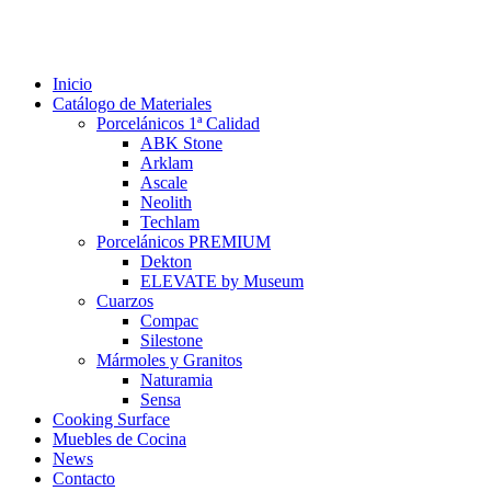
Inicio
Catálogo de Materiales
Porcelánicos 1ª Calidad
ABK Stone
Arklam
Ascale
Neolith
Techlam
Porcelánicos PREMIUM
Dekton
ELEVATE by Museum
Cuarzos
Compac
Silestone
Mármoles y Granitos
Naturamia
Sensa
Cooking Surface
Muebles de Cocina
News
Contacto