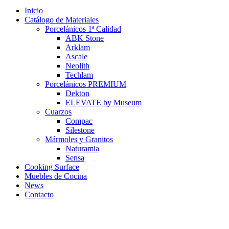
Inicio
Catálogo de Materiales
Porcelánicos 1ª Calidad
ABK Stone
Arklam
Ascale
Neolith
Techlam
Porcelánicos PREMIUM
Dekton
ELEVATE by Museum
Cuarzos
Compac
Silestone
Mármoles y Granitos
Naturamia
Sensa
Cooking Surface
Muebles de Cocina
News
Contacto