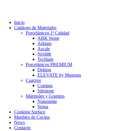
Inicio
Catálogo de Materiales
Porcelánicos 1ª Calidad
ABK Stone
Arklam
Ascale
Neolith
Techlam
Porcelánicos PREMIUM
Dekton
ELEVATE by Museum
Cuarzos
Compac
Silestone
Mármoles y Granitos
Naturamia
Sensa
Cooking Surface
Muebles de Cocina
News
Contacto