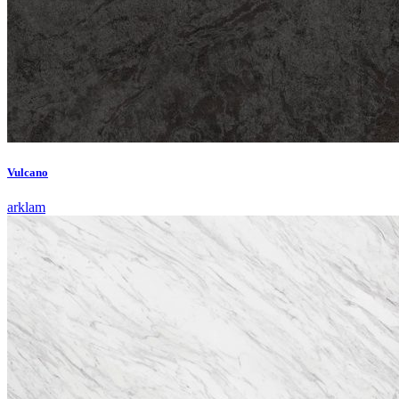
Vulcano
arklam