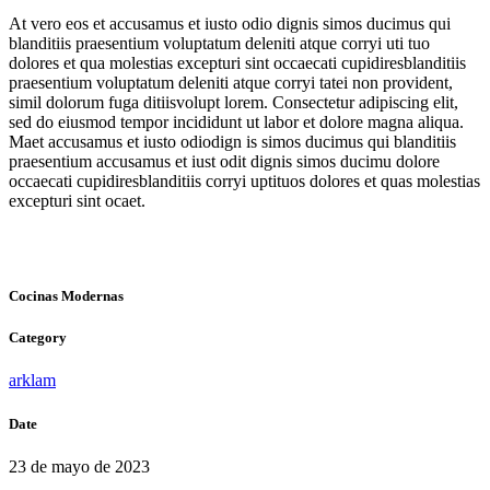
At vero eos et accusamus et iusto odio dignis simos ducimus qui
blanditiis praesentium voluptatum deleniti atque corryi uti tuo
dolores et qua molestias excepturi sint occaecati cupidiresblanditiis
praesentium voluptatum deleniti atque corryi tatei non provident,
simil dolorum fuga ditiisvolupt lorem. Consectetur adipiscing elit,
sed do eiusmod tempor incididunt ut labor et dolore magna aliqua.
Maet accusamus et iusto odiodign is simos ducimus qui blanditiis
praesentium accusamus et iust odit dignis simos ducimu dolore
occaecati cupidiresblanditiis corryi uptituos dolores et quas molestias
excepturi sint ocaet.
Cocinas Modernas
Category
arklam
Date
23 de mayo de 2023