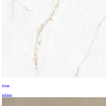
Syrac
arklam