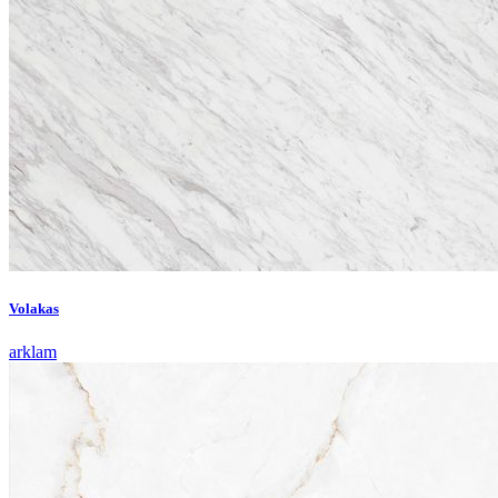
Volakas
arklam