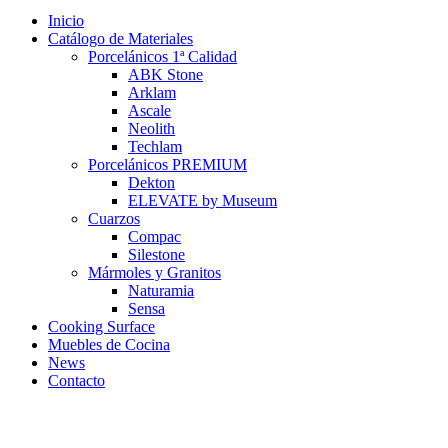
Inicio
Catálogo de Materiales
Porcelánicos 1ª Calidad
ABK Stone
Arklam
Ascale
Neolith
Techlam
Porcelánicos PREMIUM
Dekton
ELEVATE by Museum
Cuarzos
Compac
Silestone
Mármoles y Granitos
Naturamia
Sensa
Cooking Surface
Muebles de Cocina
News
Contacto