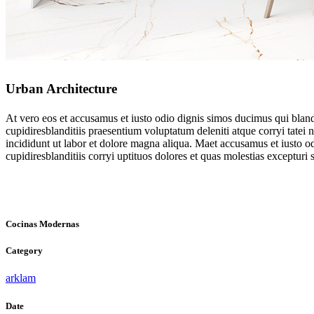
Urban Architecture
At vero eos et accusamus et iusto odio dignis simos ducimus qui blandi
cupidiresblanditiis praesentium voluptatum deleniti atque corryi tatei
incididunt ut labor et dolore magna aliqua. Maet accusamus et iusto o
cupidiresblanditiis corryi uptituos dolores et quas molestias excepturi s
Cocinas Modernas
Category
arklam
Date