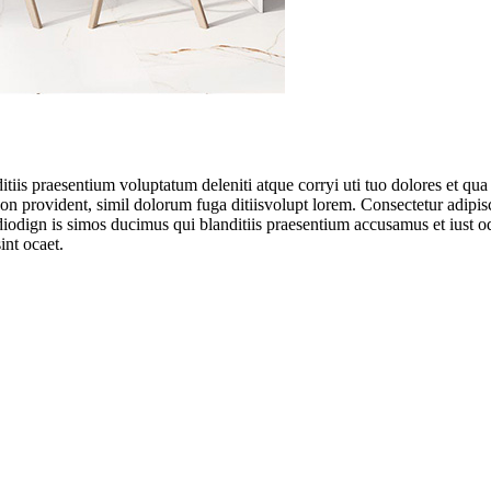
tiis praesentium voluptatum deleniti atque corryi uti tuo dolores et qua 
 non provident, simil dolorum fuga ditiisvolupt lorem. Consectetur adipi
diodign is simos ducimus qui blanditiis praesentium accusamus et iust o
int ocaet.