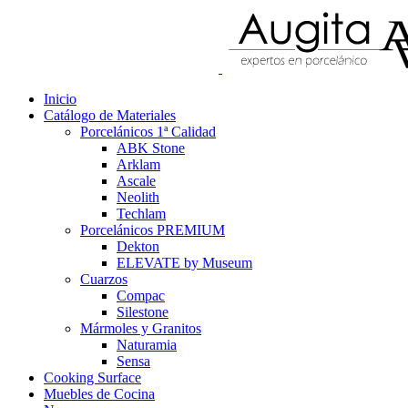
Inicio
Catálogo de Materiales
Porcelánicos 1ª Calidad
ABK Stone
Arklam
Ascale
Neolith
Techlam
Porcelánicos PREMIUM
Dekton
ELEVATE by Museum
Cuarzos
Compac
Silestone
Mármoles y Granitos
Naturamia
Sensa
Cooking Surface
Muebles de Cocina