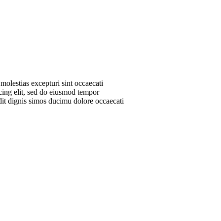
molestias excepturi sint occaecati
scing elit, sed do eiusmod tempor
dit dignis simos ducimu dolore occaecati