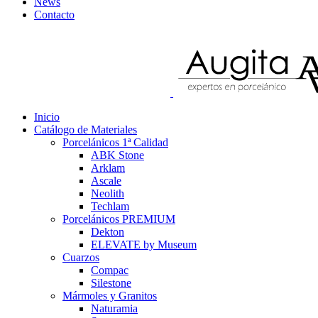
News
Contacto
Inicio
Catálogo de Materiales
Porcelánicos 1ª Calidad
ABK Stone
Arklam
Ascale
Neolith
Techlam
Porcelánicos PREMIUM
Dekton
ELEVATE by Museum
Cuarzos
Compac
Silestone
Mármoles y Granitos
Naturamia