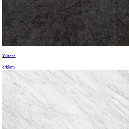
Vulcano
arklam