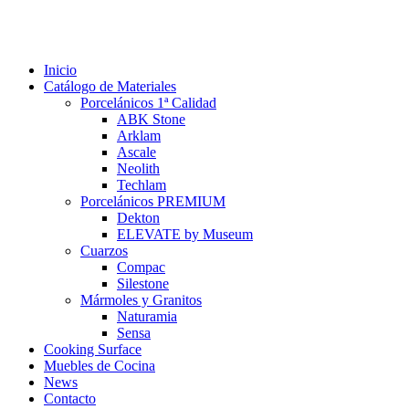
Inicio
Catálogo de Materiales
Porcelánicos 1ª Calidad
ABK Stone
Arklam
Ascale
Neolith
Techlam
Porcelánicos PREMIUM
Dekton
ELEVATE by Museum
Cuarzos
Compac
Silestone
Mármoles y Granitos
Naturamia
Sensa
Cooking Surface
Muebles de Cocina
News
Contacto