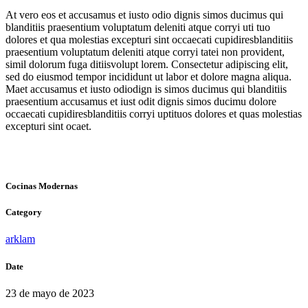
At vero eos et accusamus et iusto odio dignis simos ducimus qui
blanditiis praesentium voluptatum deleniti atque corryi uti tuo
dolores et qua molestias excepturi sint occaecati cupidiresblanditiis
praesentium voluptatum deleniti atque corryi tatei non provident,
simil dolorum fuga ditiisvolupt lorem. Consectetur adipiscing elit,
sed do eiusmod tempor incididunt ut labor et dolore magna aliqua.
Maet accusamus et iusto odiodign is simos ducimus qui blanditiis
praesentium accusamus et iust odit dignis simos ducimu dolore
occaecati cupidiresblanditiis corryi uptituos dolores et quas molestias
excepturi sint ocaet.
Cocinas Modernas
Category
arklam
Date
23 de mayo de 2023