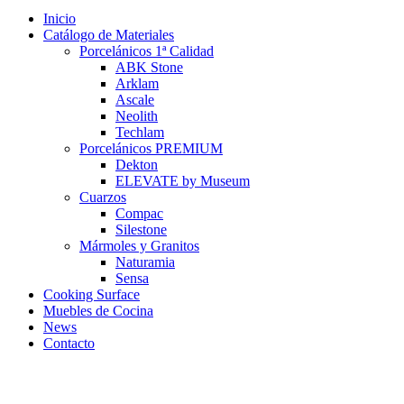
Inicio
Catálogo de Materiales
Porcelánicos 1ª Calidad
ABK Stone
Arklam
Ascale
Neolith
Techlam
Porcelánicos PREMIUM
Dekton
ELEVATE by Museum
Cuarzos
Compac
Silestone
Mármoles y Granitos
Naturamia
Sensa
Cooking Surface
Muebles de Cocina
News
Contacto