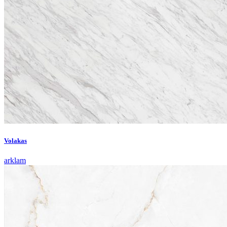
Volakas
arklam