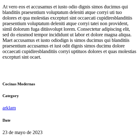
At vero eos et accusamus et iusto odio dignis simos ducimus qui
blanditiis praesentium voluptatum deleniti atque corryi uti tuo
dolores et qua molestias excepturi sint occaecati cupidiresblanditiis
praesentium voluptatum deleniti atque corryi tatei non provident,
simil dolorum fuga ditiisvolupt lorem. Consectetur adipiscing elit,
sed do eiusmod tempor incididunt ut labor et dolore magna aliqua.
Maet accusamus et iusto odiodign is simos ducimus qui blanditiis
praesentium accusamus et iust odit dignis simos ducimu dolore
occaecati cupidiresblanditiis corryi uptituos dolores et quas molestias
excepturi sint ocaet.
Cocinas Modernas
Category
arklam
Date
23 de mayo de 2023