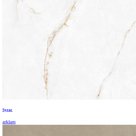
Syrac
arklam