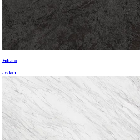
Vulcano
arklam