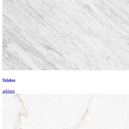
Volakas
arklam