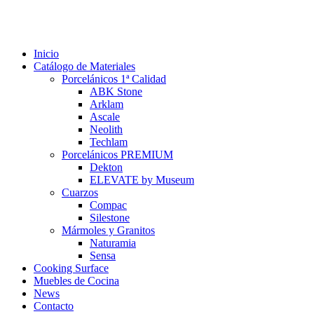
Inicio
Catálogo de Materiales
Porcelánicos 1ª Calidad
ABK Stone
Arklam
Ascale
Neolith
Techlam
Porcelánicos PREMIUM
Dekton
ELEVATE by Museum
Cuarzos
Compac
Silestone
Mármoles y Granitos
Naturamia
Sensa
Cooking Surface
Muebles de Cocina
News
Contacto