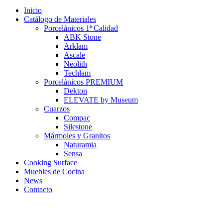
Inicio
Catálogo de Materiales
Porcelánicos 1ª Calidad
ABK Stone
Arklam
Ascale
Neolith
Techlam
Porcelánicos PREMIUM
Dekton
ELEVATE by Museum
Cuarzos
Compac
Silestone
Mármoles y Granitos
Naturamia
Sensa
Cooking Surface
Muebles de Cocina
News
Contacto