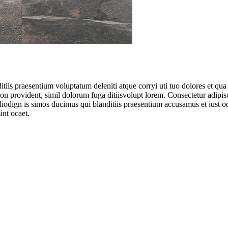
tiis praesentium voluptatum deleniti atque corryi uti tuo dolores et qua 
 non provident, simil dolorum fuga ditiisvolupt lorem. Consectetur adipi
diodign is simos ducimus qui blanditiis praesentium accusamus et iust o
int ocaet.