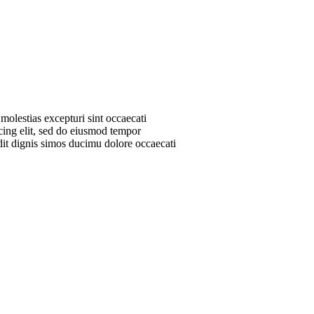
molestias excepturi sint occaecati
scing elit, sed do eiusmod tempor
dit dignis simos ducimu dolore occaecati