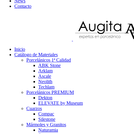
News
Contacto
Inicio
Catálogo de Materiales
Porcelánicos 1ª Calidad
ABK Stone
Arklam
Ascale
Neolith
Techlam
Porcelánicos PREMIUM
Dekton
ELEVATE by Museum
Cuarzos
Compac
Silestone
Mármoles y Granitos
Naturamia