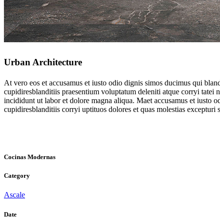
Urban Architecture
At vero eos et accusamus et iusto odio dignis simos ducimus qui blandi
cupidiresblanditiis praesentium voluptatum deleniti atque corryi tatei
incididunt ut labor et dolore magna aliqua. Maet accusamus et iusto o
cupidiresblanditiis corryi uptituos dolores et quas molestias excepturi s
Cocinas Modernas
Category
Ascale
Date