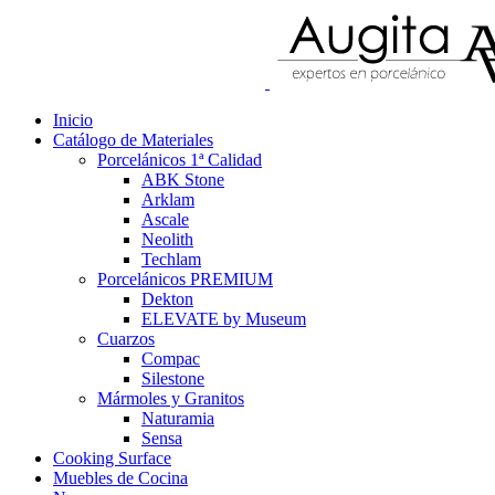
Inicio
Catálogo de Materiales
Porcelánicos 1ª Calidad
ABK Stone
Arklam
Ascale
Neolith
Techlam
Porcelánicos PREMIUM
Dekton
ELEVATE by Museum
Cuarzos
Compac
Silestone
Mármoles y Granitos
Naturamia
Sensa
Cooking Surface
Muebles de Cocina