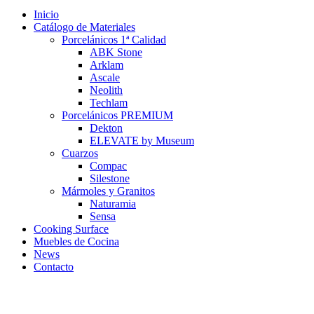
Inicio
Catálogo de Materiales
Porcelánicos 1ª Calidad
ABK Stone
Arklam
Ascale
Neolith
Techlam
Porcelánicos PREMIUM
Dekton
ELEVATE by Museum
Cuarzos
Compac
Silestone
Mármoles y Granitos
Naturamia
Sensa
Cooking Surface
Muebles de Cocina
News
Contacto