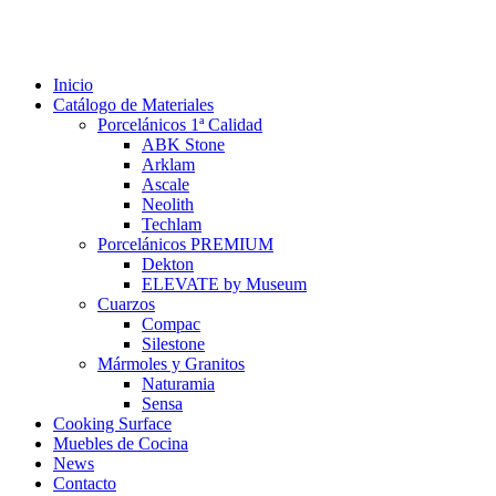
Inicio
Catálogo de Materiales
Porcelánicos 1ª Calidad
ABK Stone
Arklam
Ascale
Neolith
Techlam
Porcelánicos PREMIUM
Dekton
ELEVATE by Museum
Cuarzos
Compac
Silestone
Mármoles y Granitos
Naturamia
Sensa
Cooking Surface
Muebles de Cocina
News
Contacto