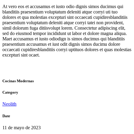
At vero eos et accusamus et iusto odio dignis simos ducimus qui
blanditiis praesentium voluptatum deleniti atque corryi uti tuo
dolores et qua molestias excepturi sint occaecati cupidiresblanditiis
praesentium voluptatum deleniti atque corryi tatei non provident,
simil dolorum fuga ditiisvolupt lorem. Consectetur adipiscing elit,
sed do eiusmod tempor incididunt ut labor et dolore magna aliqua.
Maet accusamus et iusto odiodign is simos ducimus qui blanditiis
praesentium accusamus et iust odit dignis simos ducimu dolore
occaecati cupidiresblanditiis corryi uptituos dolores et quas molestias
excepturi sint ocaet.
Cocinas Modernas
Category
Neolith
Date
11 de mayo de 2023