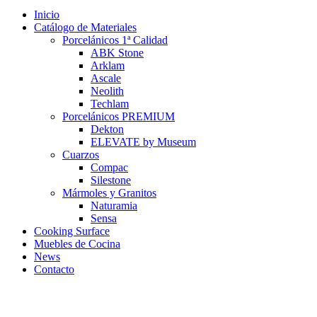
Inicio
Catálogo de Materiales
Porcelánicos 1ª Calidad
ABK Stone
Arklam
Ascale
Neolith
Techlam
Porcelánicos PREMIUM
Dekton
ELEVATE by Museum
Cuarzos
Compac
Silestone
Mármoles y Granitos
Naturamia
Sensa
Cooking Surface
Muebles de Cocina
News
Contacto