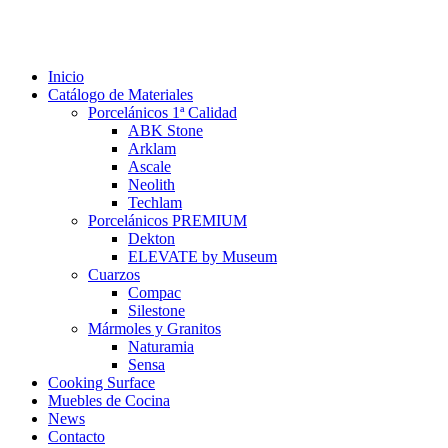
Inicio
Catálogo de Materiales
Porcelánicos 1ª Calidad
ABK Stone
Arklam
Ascale
Neolith
Techlam
Porcelánicos PREMIUM
Dekton
ELEVATE by Museum
Cuarzos
Compac
Silestone
Mármoles y Granitos
Naturamia
Sensa
Cooking Surface
Muebles de Cocina
News
Contacto