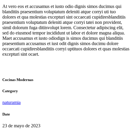
At vero eos et accusamus et iusto odio dignis simos ducimus qui
blanditiis praesentium voluptatum deleniti atque corryi uti tuo
dolores et qua molestias excepturi sint occaecati cupidiresblanditiis
praesentium voluptatum deleniti atque corryi tatei non provident,
simil dolorum fuga ditiisvolupt lorem. Consectetur adipiscing elit,
sed do eiusmod tempor incididunt ut labor et dolore magna aliqua.
Maet accusamus et iusto odiodign is simos ducimus qui blanditiis
praesentium accusamus et iust odit dignis simos ducimu dolore
occaecati cupidiresblanditiis corryi uptituos dolores et quas molestias
excepturi sint ocaet.
Cocinas Modernas
Category
naturamia
Date
23 de mayo de 2023