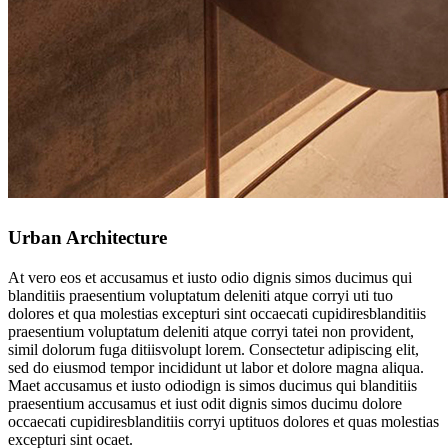
Urban Architecture
At vero eos et accusamus et iusto odio dignis simos ducimus qui
blanditiis praesentium voluptatum deleniti atque corryi uti tuo
dolores et qua molestias excepturi sint occaecati cupidiresblanditiis
praesentium voluptatum deleniti atque corryi tatei non provident,
simil dolorum fuga ditiisvolupt lorem. Consectetur adipiscing elit,
sed do eiusmod tempor incididunt ut labor et dolore magna aliqua.
Maet accusamus et iusto odiodign is simos ducimus qui blanditiis
praesentium accusamus et iust odit dignis simos ducimu dolore
occaecati cupidiresblanditiis corryi uptituos dolores et quas molestias
excepturi sint ocaet.