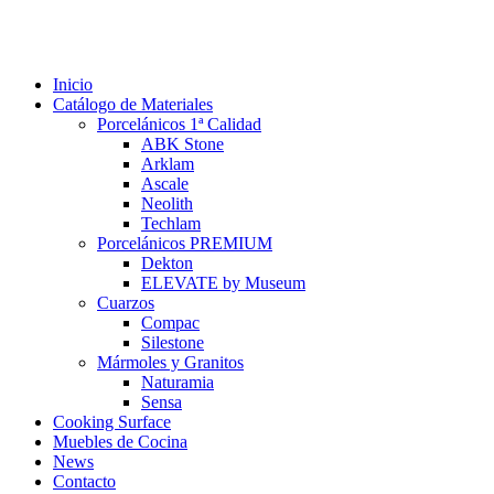
Inicio
Catálogo de Materiales
Porcelánicos 1ª Calidad
ABK Stone
Arklam
Ascale
Neolith
Techlam
Porcelánicos PREMIUM
Dekton
ELEVATE by Museum
Cuarzos
Compac
Silestone
Mármoles y Granitos
Naturamia
Sensa
Cooking Surface
Muebles de Cocina
News
Contacto