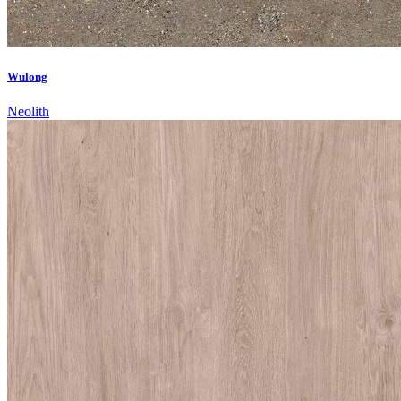
Wulong
Neolith