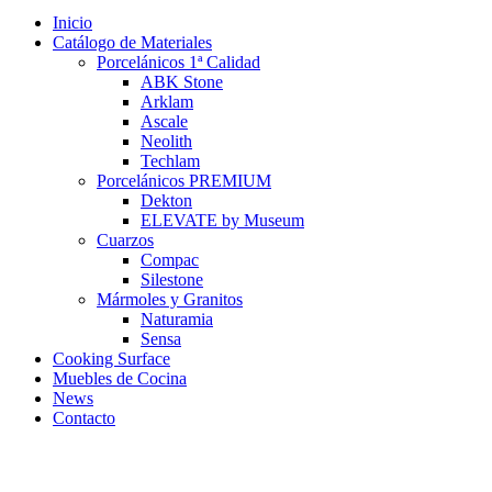
Inicio
Catálogo de Materiales
Porcelánicos 1ª Calidad
ABK Stone
Arklam
Ascale
Neolith
Techlam
Porcelánicos PREMIUM
Dekton
ELEVATE by Museum
Cuarzos
Compac
Silestone
Mármoles y Granitos
Naturamia
Sensa
Cooking Surface
Muebles de Cocina
News
Contacto