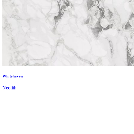
Whitehaven
Neolith