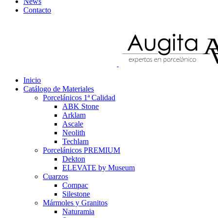
News
Contacto
Inicio
Catálogo de Materiales
Porcelánicos 1ª Calidad
ABK Stone
Arklam
Ascale
Neolith
Techlam
Porcelánicos PREMIUM
Dekton
ELEVATE by Museum
Cuarzos
Compac
Silestone
Mármoles y Granitos
Naturamia