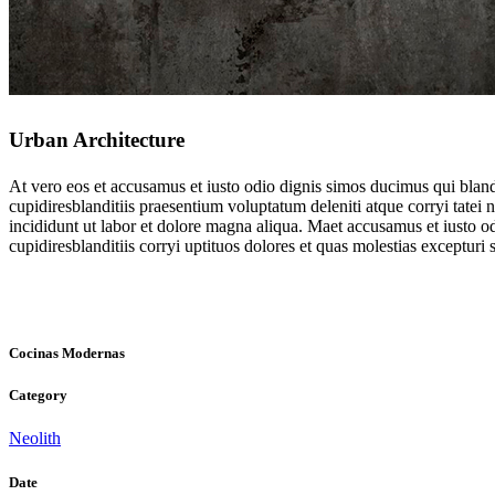
Urban Architecture
At vero eos et accusamus et iusto odio dignis simos ducimus qui blandi
cupidiresblanditiis praesentium voluptatum deleniti atque corryi tatei
incididunt ut labor et dolore magna aliqua. Maet accusamus et iusto o
cupidiresblanditiis corryi uptituos dolores et quas molestias excepturi s
Cocinas Modernas
Category
Neolith
Date