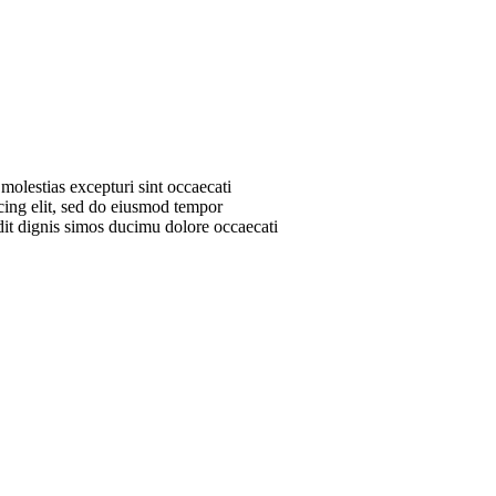
molestias excepturi sint occaecati
scing elit, sed do eiusmod tempor
dit dignis simos ducimu dolore occaecati