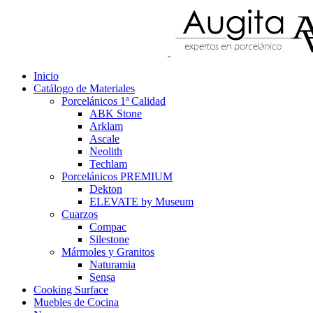
Inicio
Catálogo de Materiales
Porcelánicos 1ª Calidad
ABK Stone
Arklam
Ascale
Neolith
Techlam
Porcelánicos PREMIUM
Dekton
ELEVATE by Museum
Cuarzos
Compac
Silestone
Mármoles y Granitos
Naturamia
Sensa
Cooking Surface
Muebles de Cocina