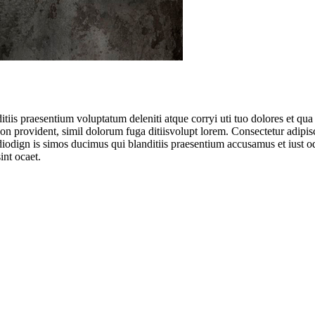
tiis praesentium voluptatum deleniti atque corryi uti tuo dolores et qua 
 non provident, simil dolorum fuga ditiisvolupt lorem. Consectetur adipi
diodign is simos ducimus qui blanditiis praesentium accusamus et iust o
int ocaet.