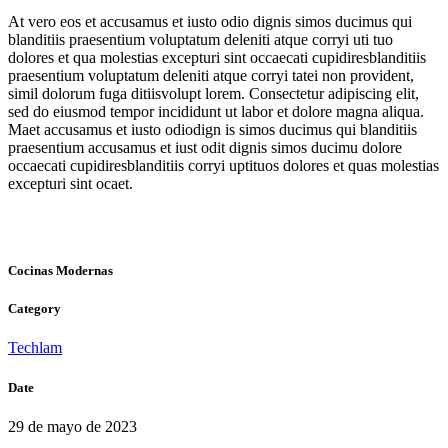
At vero eos et accusamus et iusto odio dignis simos ducimus qui
blanditiis praesentium voluptatum deleniti atque corryi uti tuo
dolores et qua molestias excepturi sint occaecati cupidiresblanditiis
praesentium voluptatum deleniti atque corryi tatei non provident,
simil dolorum fuga ditiisvolupt lorem. Consectetur adipiscing elit,
sed do eiusmod tempor incididunt ut labor et dolore magna aliqua.
Maet accusamus et iusto odiodign is simos ducimus qui blanditiis
praesentium accusamus et iust odit dignis simos ducimu dolore
occaecati cupidiresblanditiis corryi uptituos dolores et quas molestias
excepturi sint ocaet.
Cocinas Modernas
Category
Techlam
Date
29 de mayo de 2023