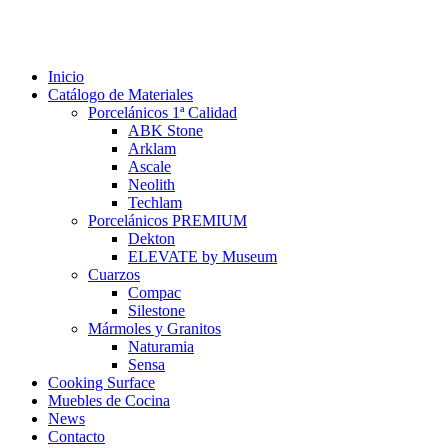
Inicio
Catálogo de Materiales
Porcelánicos 1ª Calidad
ABK Stone
Arklam
Ascale
Neolith
Techlam
Porcelánicos PREMIUM
Dekton
ELEVATE by Museum
Cuarzos
Compac
Silestone
Mármoles y Granitos
Naturamia
Sensa
Cooking Surface
Muebles de Cocina
News
Contacto