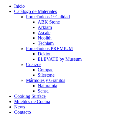
Inicio
Catálogo de Materiales
Porcelánicos 1ª Calidad
ABK Stone
Arklam
Ascale
Neolith
Techlam
Porcelánicos PREMIUM
Dekton
ELEVATE by Museum
Cuarzos
Compac
Silestone
Mármoles y Granitos
Naturamia
Sensa
Cooking Surface
Muebles de Cocina
News
Contacto