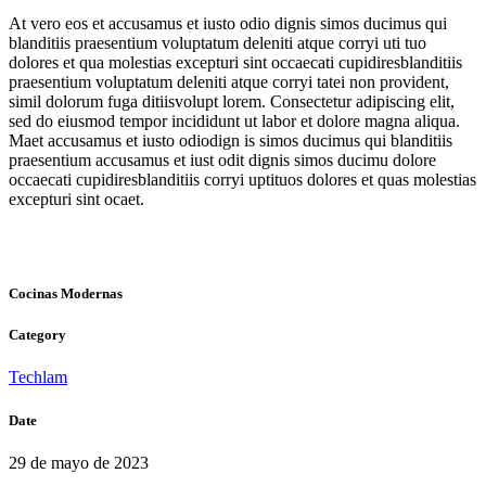
At vero eos et accusamus et iusto odio dignis simos ducimus qui
blanditiis praesentium voluptatum deleniti atque corryi uti tuo
dolores et qua molestias excepturi sint occaecati cupidiresblanditiis
praesentium voluptatum deleniti atque corryi tatei non provident,
simil dolorum fuga ditiisvolupt lorem. Consectetur adipiscing elit,
sed do eiusmod tempor incididunt ut labor et dolore magna aliqua.
Maet accusamus et iusto odiodign is simos ducimus qui blanditiis
praesentium accusamus et iust odit dignis simos ducimu dolore
occaecati cupidiresblanditiis corryi uptituos dolores et quas molestias
excepturi sint ocaet.
Cocinas Modernas
Category
Techlam
Date
29 de mayo de 2023