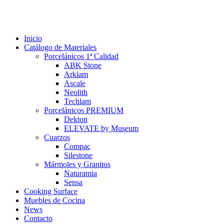
Inicio
Catálogo de Materiales
Porcelánicos 1ª Calidad
ABK Stone
Arklam
Ascale
Neolith
Techlam
Porcelánicos PREMIUM
Dekton
ELEVATE by Museum
Cuarzos
Compac
Silestone
Mármoles y Granitos
Naturamia
Sensa
Cooking Surface
Muebles de Cocina
News
Contacto