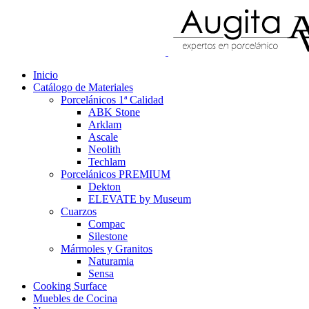
Inicio
Catálogo de Materiales
Porcelánicos 1ª Calidad
ABK Stone
Arklam
Ascale
Neolith
Techlam
Porcelánicos PREMIUM
Dekton
ELEVATE by Museum
Cuarzos
Compac
Silestone
Mármoles y Granitos
Naturamia
Sensa
Cooking Surface
Muebles de Cocina