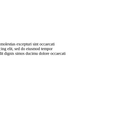
molestias excepturi sint occaecati
scing elit, sed do eiusmod tempor
dit dignis simos ducimu dolore occaecati