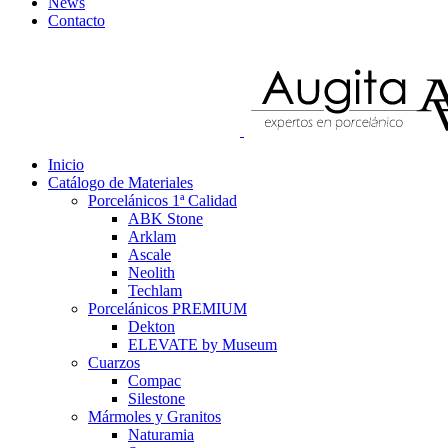
News
Contacto
Inicio
Catálogo de Materiales
Porcelánicos 1ª Calidad
ABK Stone
Arklam
Ascale
Neolith
Techlam
Porcelánicos PREMIUM
Dekton
ELEVATE by Museum
Cuarzos
Compac
Silestone
Mármoles y Granitos
Naturamia