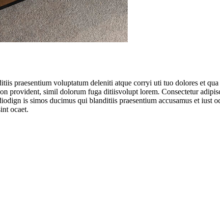
tiis praesentium voluptatum deleniti atque corryi uti tuo dolores et qua 
 non provident, simil dolorum fuga ditiisvolupt lorem. Consectetur adipi
diodign is simos ducimus qui blanditiis praesentium accusamus et iust o
int ocaet.