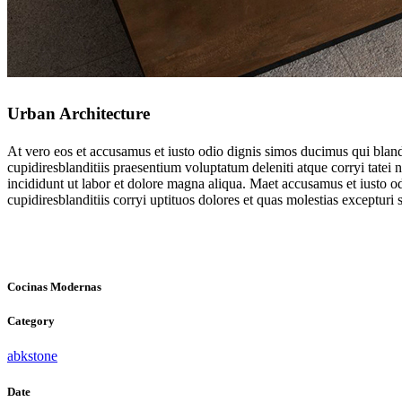
Urban Architecture
At vero eos et accusamus et iusto odio dignis simos ducimus qui blandi
cupidiresblanditiis praesentium voluptatum deleniti atque corryi tatei
incididunt ut labor et dolore magna aliqua. Maet accusamus et iusto o
cupidiresblanditiis corryi uptituos dolores et quas molestias excepturi s
Cocinas Modernas
Category
abkstone
Date