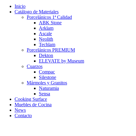
Inicio
Catálogo de Materiales
Porcelánicos 1ª Calidad
ABK Stone
Arklam
Ascale
Neolith
Techlam
Porcelánicos PREMIUM
Dekton
ELEVATE by Museum
Cuarzos
Compac
Silestone
Mármoles y Granitos
Naturamia
Sensa
Cooking Surface
Muebles de Cocina
News
Contacto