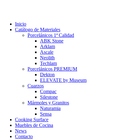
Inicio
Catálogo de Materiales
Porcelánicos 1ª Calidad
ABK Stone
Arklam
Ascale
Neolith
Techlam
Porcelánicos PREMIUM
Dekton
ELEVATE by Museum
Cuarzos
Compac
Silestone
Mármoles y Granitos
Naturamia
Sensa
Cooking Surface
Muebles de Cocina
News
Contacto