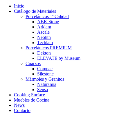
Inicio
Catálogo de Materiales
Porcelánicos 1ª Calidad
ABK Stone
Arklam
Ascale
Neolith
Techlam
Porcelánicos PREMIUM
Dekton
ELEVATE by Museum
Cuarzos
Compac
Silestone
Mármoles y Granitos
Naturamia
Sensa
Cooking Surface
Muebles de Cocina
News
Contacto