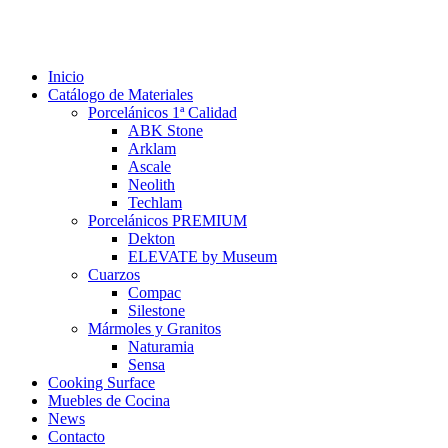
Inicio
Catálogo de Materiales
Porcelánicos 1ª Calidad
ABK Stone
Arklam
Ascale
Neolith
Techlam
Porcelánicos PREMIUM
Dekton
ELEVATE by Museum
Cuarzos
Compac
Silestone
Mármoles y Granitos
Naturamia
Sensa
Cooking Surface
Muebles de Cocina
News
Contacto