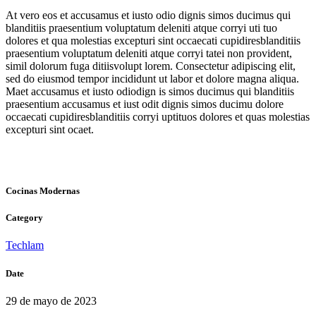
At vero eos et accusamus et iusto odio dignis simos ducimus qui
blanditiis praesentium voluptatum deleniti atque corryi uti tuo
dolores et qua molestias excepturi sint occaecati cupidiresblanditiis
praesentium voluptatum deleniti atque corryi tatei non provident,
simil dolorum fuga ditiisvolupt lorem. Consectetur adipiscing elit,
sed do eiusmod tempor incididunt ut labor et dolore magna aliqua.
Maet accusamus et iusto odiodign is simos ducimus qui blanditiis
praesentium accusamus et iust odit dignis simos ducimu dolore
occaecati cupidiresblanditiis corryi uptituos dolores et quas molestias
excepturi sint ocaet.
Cocinas Modernas
Category
Techlam
Date
29 de mayo de 2023