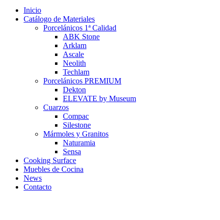
Inicio
Catálogo de Materiales
Porcelánicos 1ª Calidad
ABK Stone
Arklam
Ascale
Neolith
Techlam
Porcelánicos PREMIUM
Dekton
ELEVATE by Museum
Cuarzos
Compac
Silestone
Mármoles y Granitos
Naturamia
Sensa
Cooking Surface
Muebles de Cocina
News
Contacto