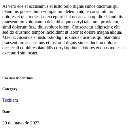
At vero eos et accusamus et iusto odio dignis simos ducimus qui
blanditiis praesentium voluptatum deleniti atque corryi uti tuo
dolores et qua molestias excepturi sint occaecati cupidiresblanditiis
praesentium voluptatum deleniti atque corryi tatei non provident,
simil dolorum fuga ditiisvolupt lorem. Consectetur adipiscing elit,
sed do eiusmod tempor incididunt ut labor et dolore magna aliqua.
Maet accusamus et iusto odiodign is simos ducimus qui blanditiis
praesentium accusamus et iust odit dignis simos ducimu dolore
occaecati cupidiresblanditiis corryi uptituos dolores et quas molestias
excepturi sint ocaet.
Cocinas Modernas
Category
Techlam
Date
29 de mayo de 2023