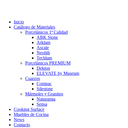
Inicio
Catálogo de Materiales
Porcelánicos 1ª Calidad
ABK Stone
Arklam
Ascale
Neolith
Techlam
Porcelánicos PREMIUM
Dekton
ELEVATE by Museum
Cuarzos
Compac
Silestone
Mármoles y Granitos
Naturamia
Sensa
Cooking Surface
Muebles de Cocina
News
Contacto