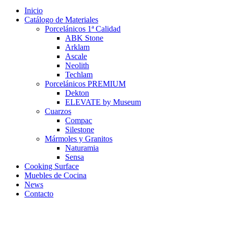
Inicio
Catálogo de Materiales
Porcelánicos 1ª Calidad
ABK Stone
Arklam
Ascale
Neolith
Techlam
Porcelánicos PREMIUM
Dekton
ELEVATE by Museum
Cuarzos
Compac
Silestone
Mármoles y Granitos
Naturamia
Sensa
Cooking Surface
Muebles de Cocina
News
Contacto