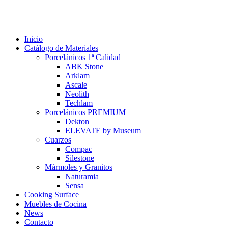
Inicio
Catálogo de Materiales
Porcelánicos 1ª Calidad
ABK Stone
Arklam
Ascale
Neolith
Techlam
Porcelánicos PREMIUM
Dekton
ELEVATE by Museum
Cuarzos
Compac
Silestone
Mármoles y Granitos
Naturamia
Sensa
Cooking Surface
Muebles de Cocina
News
Contacto